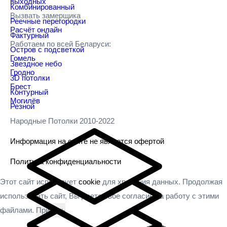
выходных
Комбинированный
Вызвать замерщика
Реечные перегородки
Расчёт онлайн
Фактурный
Работаем по всей Беларуси:
Остров с подсветкой
Гомель
Звездное небо
Гродно
3D потолки
Брест
Контурный
Могилёв
Резной
Народные Потолки 2010-2022
Информация на сайте не является офертой
Политика конфиденциальности
Этот сайт использует
cookie
для хранения данных. Продолжая
использовать сайт, Вы даете свое согласие на работу с этими
файлами.
Принять