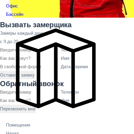
Офис
Бассейн
Вызвать замерщика
Замеры каждый день
с 9 до 20
Телефон
Имя
Дата и время
Оставить заявку
Обратный звонок
Телефон
Имя
Перезвонить мне
Помещения
Назад