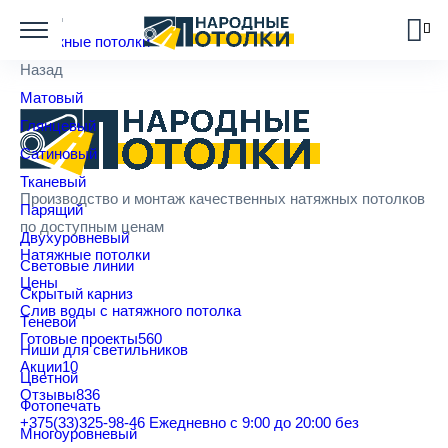
Замечательное место, прекрасные специалисты. Все подробно
Назад
рассказали, подсказали, что лучше. В общем, высший класс!
Натяжные потолки
Назад
Матовый
Глянцевый
Сатиновый
Тканевый
Производство и монтаж качественных натяжных потолков
Парящий
по доступным ценам
Двухуровневый
Натяжные потолки
Световые линии
Цены
Скрытый карниз
Cлив воды с натяжного потолка
Теневой
Готовые проекты
560
Ниши для светильников
Акции
10
Цветной
Отзывы
836
Фотопечать
+375(33)325-98-46
Ежедневно с 9:00 до 20:00 без
Многоуровневый