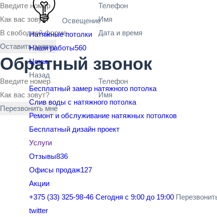
Телефон
Имя
Освещение
Дата и время
Натяжные потолки
Оставить заявку
Наши работы
560
Обратный звонок
Цены
Назад
Телефон
Бесплатный замер натяжного потолка
Имя
Слив воды с натяжного потолка
Перезвонить мне
Ремонт и обслуживание натяжных потолков
Бесплатный дизайн проект
Услуги
Отзывы
836
Офисы продаж
127
Акции
+375 (33) 325-98-46
Сегодня с 9:00 до 19:00
Перезвонит
twitter