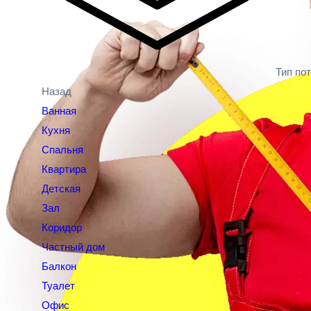
Тип по
Назад
Ванная
Кухня
Спальня
Квартира
Детская
Зал
Коридор
Частный дом
Балкон
Туалет
Офис