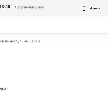
р на уже готовый натяжной потолок. Ребята все сделали замеча
98-46
Перезвонить мне
Акции
ков по доступным ценам
дных