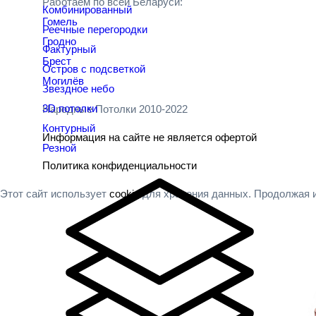
Работаем по всей Беларуси:
Комбинированный
Гомель
Реечные перегородки
Гродно
Фактурный
Брест
Остров с подсветкой
Могилёв
Звездное небо
3D потолки
Народные Потолки 2010-2022
Контурный
Информация на сайте не является офертой
Резной
Политика конфиденциальности
Этот сайт использует
cookie
для хранения данных. Продолжая и