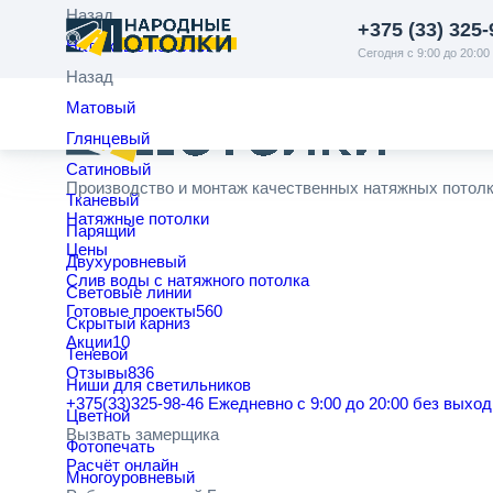
Надоел настенный карниз. Заказали установку карниза для што
Назад
+375 (33) 325-
Натяжные потолки
Сегодня с 9:00 до 20:00
Назад
Матовый
Глянцевый
Сатиновый
Производство и монтаж качественных натяжных потол
Тканевый
Натяжные потолки
Парящий
Цены
Двухуровневый
Cлив воды с натяжного потолка
Световые линии
Готовые проекты
560
Скрытый карниз
Акции
10
Теневой
Отзывы
836
Ниши для светильников
+375(33)325-98-46
Ежедневно с 9:00 до 20:00 без выхо
Цветной
Вызвать замерщика
Фотопечать
Расчёт онлайн
Многоуровневый