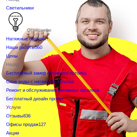
Светильники
Освещение
Натяжные потолки
Наши работы
560
Цены
Назад
Бесплатный замер натяжного потолка
Слив воды с натяжного потолка
Ремонт и обслуживание натяжных потолков
Бесплатный дизайн проект
Услуги
Отзывы
836
Офисы продаж
127
Акции