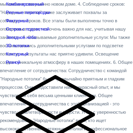
мы живем в совершенно новом доме. 4. Соблюдение сроков:
Комбинированный
"Народные потолки" также заслуживает похвалы за
Реечные перегородки
соблюдение сроков. Все этапы были выполнены точно в
Фактурный
оговоренные сроки, что очень важно для нас, учитывая нашу
Остров с подсветкой
занятость. 5. Оказываемые дополнительные услуги: Мы также
Звездное небо
воспользовались дополнительными услугами по подсветке
3D потолки
потолков, и результаты нас приятно удивили. Освещение
Контурный
создает уникальную атмосферу в наших помещениях. 6. Общее
Резной
впечатление от сотрудничества: Сотрудничество с командой
"Народные потолки" было чрезвычайно приятным и гладким
процессом. Они предоставили нам прекрасный опыт, и мы
чувствовали себя весьма ценными клиентами. Общее
впечатление от сотрудничества с этой организацией - это
чувство удовлетворенности и радости. Я бы с уверенностью
рекомендовала "Народные потолки" всем, кто ищет
высококачественные натяжные потолки и профессиональное