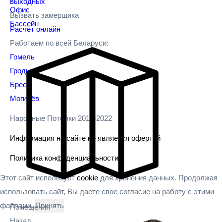
выходных
Офис
Вызвать замерщика
Бассейн
Расчёт онлайн
Работаем по всей Беларуси:
Гомель
Гродно
Брест
Могилёв
Народные Потолки 2010-2022
Информация на сайте не является офертой
Политика конфиденциальности
Этот сайт использует
cookie
для хранения данных. Продолжая
использовать сайт, Вы даете свое согласие на работу с этими
файлами.
Принять
Помещения
Назад