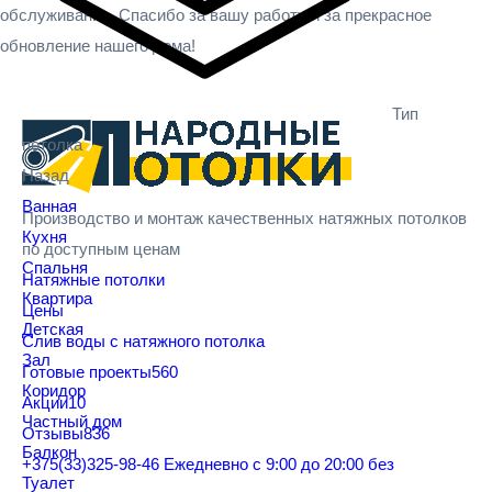
обслуживание. Спасибо за вашу работу и за прекрасное
обновление нашего дома!
Тип
потолка
Назад
Ванная
Производство и монтаж качественных натяжных потолков
Кухня
по доступным ценам
Спальня
Натяжные потолки
Квартира
Цены
Детская
Cлив воды с натяжного потолка
Зал
Готовые проекты
560
Коридор
Акции
10
Частный дом
Отзывы
836
Балкон
+375(33)325-98-46
Ежедневно с 9:00 до 20:00 без
Туалет