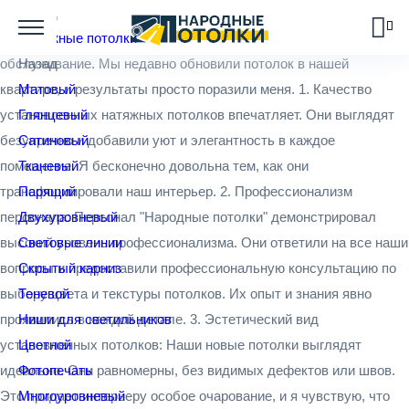
Я хотела бы выразить свою искреннюю благодарность ребятам
Назад
из "Народные потолки" за их профессиональное и выдающееся
Натяжные потолки
обслуживание. Мы недавно обновили потолок в нашей
Назад
квартире, и результаты просто поразили меня. 1. Качество
Матовый
установленных натяжных потолков впечатляет. Они выглядят
Глянцевый
безупречно и добавили уют и элегантность в каждое
Сатиновый
помещение. Я бесконечно довольна тем, как они
Тканевый
трансформировали наш интерьер. 2. Профессионализм
Парящий
персонала: Персонал "Народные потолки" демонстрировал
Двухуровневый
высокий уровень профессионализма. Они ответили на все наши
Световые линии
вопросы и предоставили профессиональную консультацию по
Скрытый карниз
выбору цвета и текстуры потолков. Их опыт и знания явно
Теневой
проявились в каждой детале. 3. Эстетический вид
Ниши для светильников
установленных потолков: Наши новые потолки выглядят
Цветной
идеально. Они равномерны, без видимых дефектов или швов.
Фотопечать
Это придает интерьеру особое очарование, и я чувствую, что
Многоуровневый