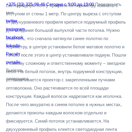
+375 (33) 325-98-46
Сегодня с 9:00 до 19:00
Перезвонить
светодиодную ленту профиля по периметру комнаты с
мне
отступом от стены 1 метр. По центру выреза с отступом
twitter
от двухуровневого профиля крепится подиумный профиль
instagram
для создания большой выпуклой части потолка. Нужно
facebook
отметить, что сначала натянули синее полотно по
linkedin
периметру, в центре установили белое матовое полотно и
Расчёт
только после этого в центр устанавливали подиум. Пошли
онлайн
к самому сложному и ответственному моменту – звездное
Вызвать
небо. На белый потолок, внутрь подиумной конструкции,
замерщика
устанавливается проектор с закрепленными пучками
оптоволокна. Оно растягивается по всей площади
конструкции. Каждый волосок надрезается как иголочка.
После чего аккуратно в синем потолке в нужных местах,
делаются проколы каждым волоском отдельно и
фиксируется. Синий потолок устанавливается. На
двухуровневый профиль клеится светодиодная лента