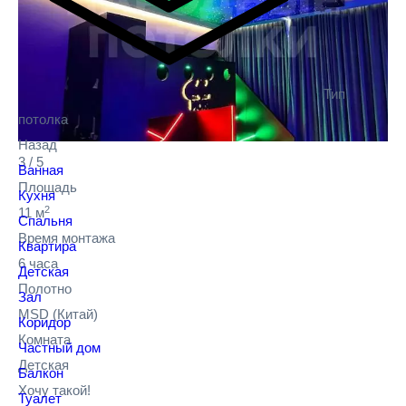
Тип
потолка
Назад
3
/
5
Ванная
Площадь
Кухня
2
11 м
Спальня
Время монтажа
Квартира
6 часа
Детская
Полотно
Зал
MSD
(Китай)
Коридор
Комната
Частный дом
Детская
Балкон
Хочу такой!
Туалет