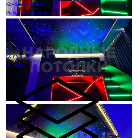
Комбинированный
Реечные перегородки
Фактурный
Остров с подсветкой
Звездное небо
3D потолки
Контурный
Резной