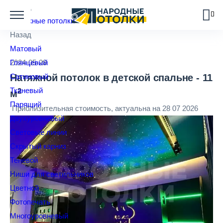
Назад
Натяжные потолки
Назад
Матовый
Глянцевый
2024-05-28
Сатиновый
Натяжной потолок в детской спальне - 11
Тканевый
2
м
Парящий
Приблизительная стоимость, актуальна на 28 07 2026
Двухуровневый
Световые линии
Скрытый карниз
Теневой
Ниши для светильников
Цветной
Фотопечать
Многоуровневый