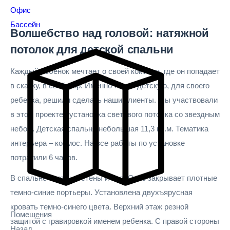
Офис
Бассейн
Волшебство над головой: натяжной
потолок для детской спальни
Каждый ребенок мечтает о своей комнате, где он попадает
в сказку, в свой мир. Именно такую детскую, для своего
ребенка, решили сделать наши клиенты. Мы участвовали
в этом проекте –установка светового потолка со звездным
небом. Детская спальня небольшая 11,3 кв.м. Тематика
интерьера – космос. На все работы по установке
потратили 6 часов.
В спальне светлые стены и пол. Окно закрывает плотные
темно-синие портьеры. Установлена двухъярусная
кровать темно-синего цвета. Верхний этаж резной
Помещения
защитой с гравировкой именем ребенка. С правой стороны
Назад