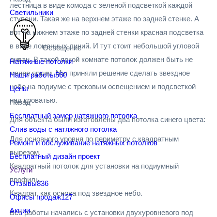
лестница в виде комода с зеленой подсветкой каждой
Светильники
ступени. Такая же на верхнем этаже по задней стенке. А
вот на нижнем этаже по задней стенки красная подсветка
в виде ломанных линий. И тут стоит небольшой угловой
Освещение
диван. В такой яркой комнате потолок должен быть не
Натяжные потолки
менее ярким. Мы приняли решение сделать звездное
Наши работы
560
небо на подиуме с трековым освещением и подсветкой
Цены
над кроватью.
Назад
Бесплатный замер натяжного потолка
Для объекта были изготовлены два потолка синего цвета:
Слив воды с натяжного потолка
Для основного уровня по периметру с квадратным
Ремонт и обслуживание натяжных потолков
вырезом.
Бесплатный дизайн проект
Квадратный потолок для установки на подиумный
Услуги
профиль.
Отзывы
836
Квадрат, как основа под звездное небо.
Офисы продаж
127
Акции
Все работы начались с установки двухуровневого под