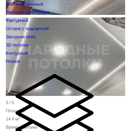
Комбинированный
Реечные перегородки
Фактурный
Остров с подсветкой
Звездное небо
3D потолки
Контурный
Резной
3
/
5
Площадь
2
14.4 м
Время монтажа