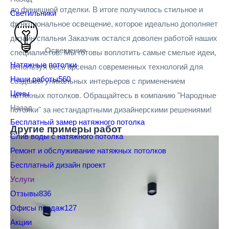
до финишной отделки. В итоге получилось стильное и
Светильники
функциональное освещение, которое идеально дополняет
дизайн спальни Заказчик остался доволен работой наших
Освещение
специалистов. Мы готовы воплотить самые смелые идеи,
Натяжные потолки
используя весь арсенал современных технологий для
Наши работы
560
создания уникальных интерьеров с применением
Цены
натяжных потолков. Обращайтесь в компанию "Народные
Назад
потолки" за нестандартными дизайнерскими решениями!
Бесплатный замер натяжного потолка
Другие
примеры работ
Слив воды с натяжного потолка
Ремонт и обслуживание натяжных потолков
Бесплатный дизайн проект
Услуги
Отзывы
836
Офисы продаж
127
Акции