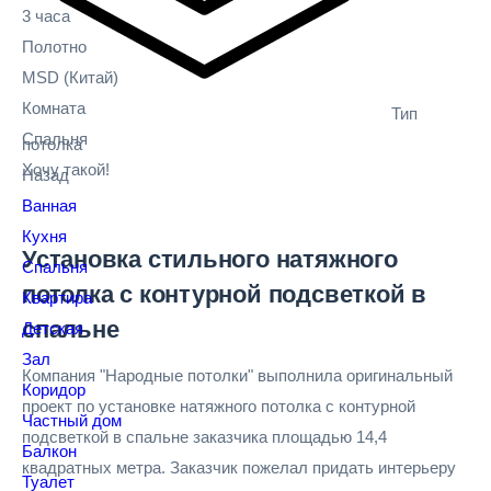
3 часа
Полотно
MSD
(Китай)
Комната
Тип
Спальня
потолка
Хочу такой!
Назад
Ванная
Кухня
Установка стильного натяжного
Спальня
потолка с контурной подсветкой в
Квартира
спальне
Детская
Зал
Компания "Народные потолки" выполнила оригинальный
Коридор
проект по установке натяжного потолка с контурной
Частный дом
подсветкой в спальне заказчика площадью 14,4
Балкон
квадратных метра. Заказчик пожелал придать интерьеру
Туалет