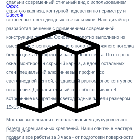
спальни современный стильный вид с использованием
Офис
скрытого карниза, контурной подсветки по периметру и
Бассейн
встроенных светодиодных светильников. Наш дизайнер
разработал решение с применением современной
конструкции потолка. Основное полотно выполнено из
высококачественного матового полотна натяжного потолка
белого цвета с эффектом рассеянного света. По стороне
окна смонтирован скрытый карниз, а вдоль остальных
стен специальный алюминиевый профиль со
светодиодной лентой, создающей равномерное контурное
освещение. Дополнительный свет обеспечивают 4
встроенные квадратные светодиодные панели размером
15х15 см.
Монтаж выполнялся с использованием двухуровневого
багета и специальных креплений. Наши опытные мастера
Помещения
провели все работы за 3 часа - от подготовки поверхности
Назад