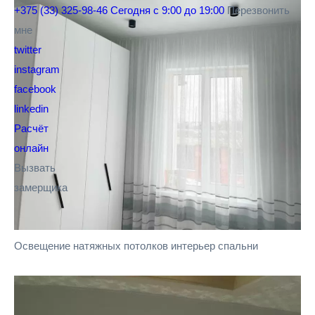
+375 (33) 325-98-46
Сегодня с 9:00 до 19:00
Перезвонить
мне
twitter
instagram
facebook
linkedin
Расчёт
онлайн
Вызвать
замерщика
Освещение натяжных потолков интерьер спальни