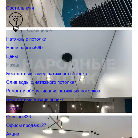
Светильники
Освещение
Натяжные потолки
Наши работы
560
Цены
Назад
Бесплатный замер натяжного потолка
Слив воды с натяжного потолка
Ремонт и обслуживание натяжных потолков
Бесплатный дизайн проект
Услуги
Отзывы
836
Офисы продаж
127
Акции