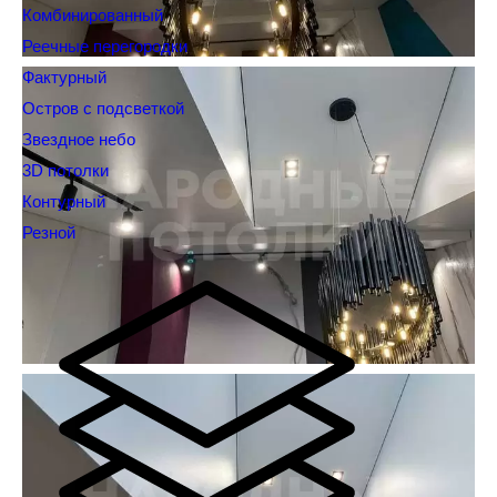
Комбинированный
Реечные перегородки
Фактурный
Остров с подсветкой
Звездное небо
3D потолки
Контурный
Резной