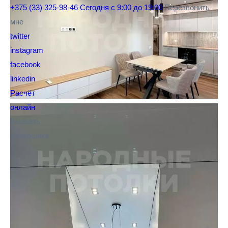
+375 (33) 325-98-46
Сегодня с 9:00 до 19:00
Перезвонить
мне
twitter
instagram
facebook
linkedin
Расчёт
онлайн
Вызвать
замерщика