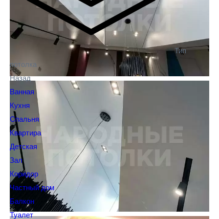
Тип
потолка
Назад
Ванная
Кухня
Спальня
Квартира
Детская
Зал
Коридор
Частный дом
Балкон
Туалет