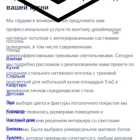
вашей кухни
Мы гордимся возможностью предложить вам
профессиональные услуги по монтажу дизайнерских
Тип
натяжных потолков с интегрированными системами
потолка
освещения, в том числе современными
Назад
энергоэффективными трековыми светильниками. Сегодня
Ванная
мы подробно расскажем о реализованном нами проекте по
Кухня
созданию стильного натяжного потолка с трековой
Спальня
подсветкой для небольшой кухни площадью 9 м2 в
Квартира
минималистичном скандинавском стиле.
Детская
Зал
При выборе цвета и фактуры потолочного покрытия мы
Коридор
руководствовались размерами помещения и
Частный дом
колористическим решением интерьера со светлыми
Балкон
оттенками. Было выбрано универсальное матовое белое
Туалет
полотно, которое прекрасно сочетается с любым декором