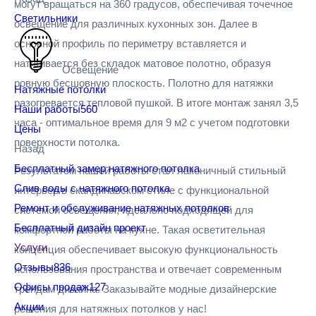
могут вращаться на 360 градусов, обеспечивая точечное
Светильники
освещение для различных кухонных зон. Далее в
основной профиль по периметру вставляется и
натягивается без складок матовое полотно, образуя
Освещение
ровную бесшовную плоскость. Полотно для натяжки
Натяжные потолки
разогревается тепловой пушкой. В итоге монтаж занял 3,5
Наши работы
560
часа - оптимальное время для 9 м2 с учетом подготовки
Цены
поверхности потолка.
Назад
Бесплатный замер натяжного потолка
Результатом нашей работы стал лаконичный стильный
Слив воды с натяжного потолка
интерьер в скандинавском стиле с функциональной
Ремонт и обслуживание натяжных потолков
системой освещения, идеально подходящей для
Бесплатный дизайн проект
комфортной работы на кухне. Такая осветительная
Услуги
концепция обеспечивает высокую функциональность
Отзывы
836
использования пространства и отвечает современным
Офисы продаж
127
трендам дизайна. Заказывайте модные дизайнерские
Акции
решения для натяжных потолков у нас!