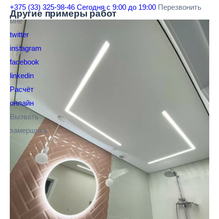
+375 (33) 325-98-46
Сегодня с 9:00 до 19:00
Перезвонить
Другие
примеры работ
мне
twitter
instagram
facebook
linkedin
Расчёт
онлайн
Вызвать
замерщика