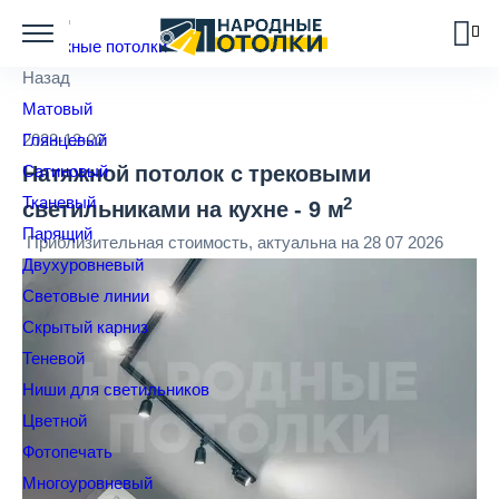
Назад
Натяжные потолки
Назад
Матовый
Глянцевый
2023-12-22
Сатиновый
Натяжной потолок с трековыми
Тканевый
2
светильниками на кухне - 9 м
Парящий
Приблизительная стоимость, актуальна на 28 07 2026
Двухуровневый
Световые линии
Скрытый карниз
Теневой
Ниши для светильников
Цветной
Фотопечать
Многоуровневый