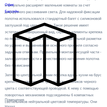
Офис
и визуально расширяет маленькие комнаты за счет
Бассейн
диффузного рассеивания света. Для надежной фиксации
полотна использовался стандартный багет с силиконовой
заглушкой под цвет потолка. Такое решение имеет
эстетичный завершенный вид, скрывая элементы крепежа
по периметру. Работы начинаются с тщательной разметки
по уровню и выравнивания основного профиля согласно
заданным отметкам. Правильный монтаж несущей части -
залог долговечности и качественного натяжения полотна
без провисаний.
Затем по центральной линии потолка вдоль кухни на брус
крепится алюминиевый трек для светильников черного
цвета с соответствующей проводкой. К нему с помощью
поворотных механизмов подсоединены 6 компактных
Помещения
светильников нейтральной цветовой температуры. Они
Назад