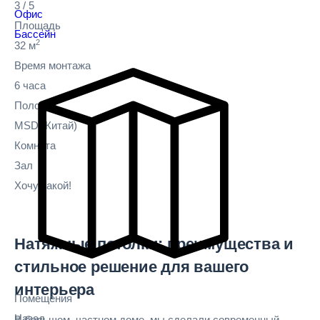
3
/
5
Офис
Площадь
Бассейн
2
32 м
Время монтажа
6 часа
Полотно
MSD
(Китай)
Комната
Зал
Хочу такой!
Натяжные потолки: преимущества и
стильное решение для вашего
интерьера
Помещения
Назад
В большом, частном доме, мы сделали современный