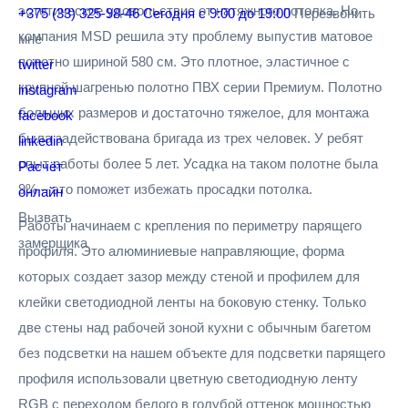
эстетическое удовольствие от натяжного потолка. Но
+375 (33) 325-98-46
Сегодня с 9:00 до 19:00
Перезвонить
компания MSD решила эту проблему выпустив матовое
мне
полотно шириной 580 см. Это плотное, эластичное с
twitter
крупной шагренью полотно ПВХ серии Премиум. Полотно
instagram
больших размеров и достаточно тяжелое, для монтажа
facebook
была задействована бригада из трех человек. У ребят
linkedin
опыт работы более 5 лет. Усадка на таком полотне была
Расчёт
9% – это поможет избежать просадки потолка.
онлайн
Вызвать
Работы начинаем с крепления по периметру парящего
замерщика
профиля. Это алюминиевые направляющие, форма
которых создает зазор между стеной и профилем для
клейки светодиодной ленты на боковую стенку. Только
две стены над рабочей зоной кухни с обычным багетом
без подсветки на нашем объекте для подсветки парящего
профиля использовали цветную светодиодную ленту
RGB с переходом белого в голубой оттенок мощностью