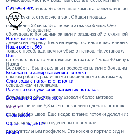
Светильники
потолок в гостиной. Это большая комната, совместившая
в себе кухню, столовую и зал. Общая площадь
помещения 32 кв.м. Это первый этаж особняка. Оно
Освещение
оборудовано большими окнами и раздвижной стеклянной
Натяжные потолки
дверью на террасу. Весь интерьер гостиной в пастельных
Наши работы
560
тонах с преобладанием голубых оттенков. На установку
Цены
натяжного потолка монтажники потратили 4 часа 40 минут.
Назад
Все работы были сделаны профессионалами с большим
Бесплатный замер натяжного потолка
опытом работ с различными профильными системами,
Слив воды с натяжного потолка
освещением и пленками.
Ремонт и обслуживание натяжных потолков
Для данного объекта использовали белое матовое
Бесплатный дизайн проект
полотно шириной 5,8 м. Это позволило сделать потолок
Услуги
цельный без швов. Еще недавно такие потолки делали из
Отзывы
836
нескольких частей соединенных швом или
Офисы продаж
127
разделительным профилем. Это конечно портило вид и
Акции