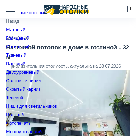
Назад
Натяжные потолки
Назад
Матовый
Глянцевый
2024-01-16
Сатиновый
Натяжной потолок в доме в гостиной - 32
Тканевый
2
м
Парящий
Приблизительная стоимость, актуальна на 28 07 2026
Двухуровневый
Световые линии
Скрытый карниз
Теневой
Ниши для светильников
Цветной
Фотопечать
Многоуровневый