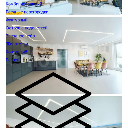
Комбинированный
Реечные перегородки
Фактурный
Остров с подсветкой
Звездное небо
3D потолки
Контурный
Резной