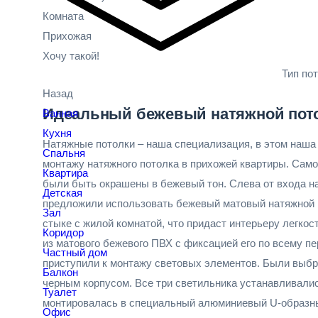
Комната
Прихожая
Хочу такой!
Тип по
Назад
Идеальный бежевый натяжной пото
Ванная
Кухня
Натяжные потолки – наша специализация, в этом наша
Спальня
монтажу натяжного потолка в прихожей квартиры. Само
Квартира
были быть окрашены в бежевый тон. Слева от входа на
Детская
предложили использовать бежевый матовый натяжной п
Зал
стыке с жилой комнатой, что придаст интерьеру легко
Коридор
из матового бежевого ПВХ с фиксацией его по всему п
Частный дом
приступили к монтажу световых элементов. Были выбра
Балкон
черным корпусом. Все три светильника устанавливалис
Туалет
монтировалась в специальный алюминиевый U-образны
Офис