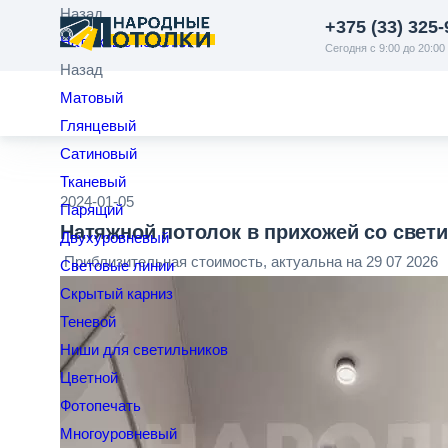
Назад
+375 (33) 325-
Натяжные потолки
Сегодня с 9:00 до 20:00
Назад
Матовый
Глянцевый
Сатиновый
Тканевый
2024-01-05
Парящий
Натяжной потолок в прихожей со свети
Двухуровневый
Приблизительная стоимость, актуальна на 29 07 2026
Световые линии
Скрытый карниз
Теневой
Ниши для светильников
Цветной
Фотопечать
Многоуровневый