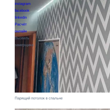
instagram
facebook
linkedin
Расчёт
онлайн
Вызвать
замерщика
Парящий потолок в спальне