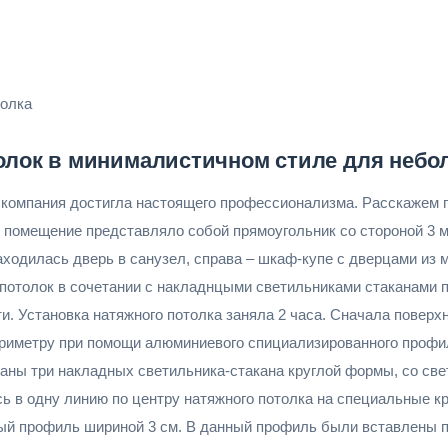
толка
лок в минималистичном стиле для небо
 компания достигла настоящего профессионализма. Расскажем 
 помещение представляло собой прямоугольник со стороной 3 м
ходилась дверь в санузел, справа – шкаф-купе с дверцами из 
отолок в сочетании с накладнцыми светильниками стаканами п
сти. Установка натяжного потолка заняла 2 часа. Сначала повер
ериметру при помощи алюминиевого спициализированного профил
ны три накладных светильника-стакана круглой формы, со свет
ь в одну линию по центру натяжного потолка на специальные к
й профиль шириной 3 см. В данный профиль были вставлены по