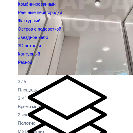
Комбинированный
Реечные перегородки
Фактурный
Остров с подсветкой
Звездное небо
3D потолки
Контурный
Резной
3
/
5
Площадь
2
3 м
Время монтажа
2 часа
Полотно
MSD
(Китай)