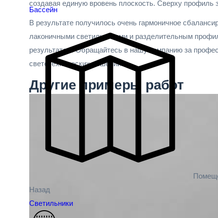
создавая единую вровень плоскость. Сверху профиль
Бассейн
В результате получилось очень гармоничное сбаланси
лаконичными светильниками и разделительным профил
результатом! Обращайтесь в нашу компанию за профес
светотехнических решений!
Другие
примеры работ
Помещ
Назад
Светильники