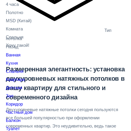
4 часа
Полотно
MSD
(Китай)
Комната
Тип
Спальня
потолка
Хочу такой!
Назад
Ванная
Кухня
Размеренная элегантность: установка
Спальня
двухуровневых натяжных потолков в
Квартира
вашу квартиру для стильного и
Детская
Зал
современного дизайна
Коридор
Двухуровневые натяжные потолки сегодня пользуются
Частный дом
все большей популярностью при оформлении
Балкон
современных квартир. Это неудивительно, ведь такое
Туалет