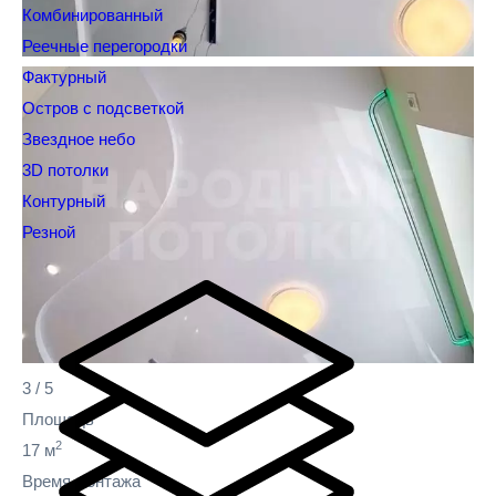
Комбинированный
Реечные перегородки
Фактурный
Остров с подсветкой
Звездное небо
3D потолки
Контурный
Резной
3
/
5
Площадь
2
17 м
Время монтажа