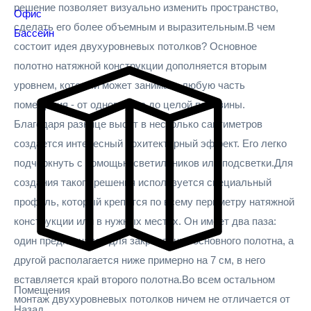
решение позволяет визуально изменить пространство,
Офис
сделать его более объемным и выразительным.В чем
Бассейн
состоит идея двухуровневых потолков? Основное
полотно натяжной конструкции дополняется вторым
уровнем, который может занимать любую часть
помещения - от одного угла до целой половины.
Благодаря разнице высот в несколько сантиметров
создается интересный архитектурный эффект. Его легко
подчеркнуть с помощью светильников или подсветки.Для
создания такого решения используется специальный
профиль, который крепится по всему периметру натяжной
конструкции или в нужных местах. Он имеет два паза:
один предназначен для закрепления основного полотна, а
другой располагается ниже примерно на 7 см, в него
вставляется край второго полотна.Во всем остальном
Помещения
монтаж двухуровневых потолков ничем не отличается от
Назад