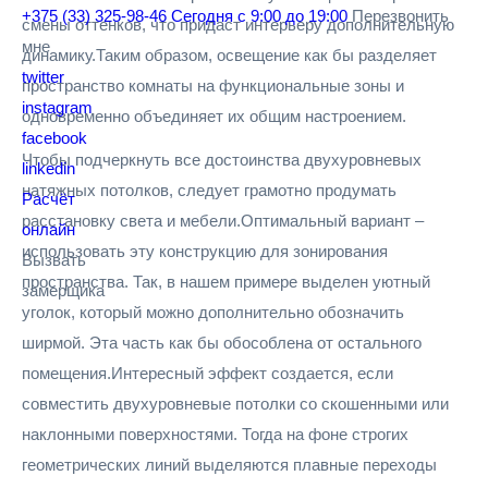
+375 (33) 325-98-46
Сегодня с 9:00 до 19:00
Перезвонить
смены оттенков, что придаст интерьеру дополнительную
мне
динамику.Таким образом, освещение как бы разделяет
twitter
пространство комнаты на функциональные зоны и
instagram
одновременно объединяет их общим настроением.
facebook
Чтобы подчеркнуть все достоинства двухуровневых
linkedin
натяжных потолков, следует грамотно продумать
Расчёт
расстановку света и мебели.Оптимальный вариант –
онлайн
использовать эту конструкцию для зонирования
Вызвать
пространства. Так, в нашем примере выделен уютный
замерщика
уголок, который можно дополнительно обозначить
ширмой. Эта часть как бы обособлена от остального
помещения.Интересный эффект создается, если
совместить двухуровневые потолки со скошенными или
наклонными поверхностями. Тогда на фоне строгих
геометрических линий выделяются плавные переходы