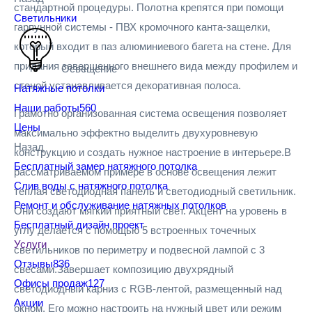
стандартной процедуры. Полотна крепятся при помощи
Светильники
гарпунной системы - ПВХ кромочного канта-защелки,
который входит в паз алюминиевого багета на стене. Для
придания завершенного внешнего вида между профилем и
Освещение
стеной устанавливается декоративная полоса.
Натяжные потолки
Наши работы
560
Грамотно организованная система освещения позволяет
Цены
максимально эффектно выделить двухуровневую
Назад
конструкцию и создать нужное настроение в интерьере.В
Бесплатный замер натяжного потолка
рассматриваемом примере в основе освещения лежит
Слив воды с натяжного потолка
теплая светодиодная панель и светодиодный светильник.
Ремонт и обслуживание натяжных потолков
Они создают мягкий приятный свет. Акцент на уровень в
Бесплатный дизайн проект
углу делается с помощью 5 встроенных точечных
Услуги
светильников по периметру и подвесной лампой с 3
Отзывы
836
свесами.Завершает композицию двухрядный
Офисы продаж
127
светодиодный карниз с RGB-лентой, размещенный над
Акции
окном. Его можно настроить на нужный цвет или режим