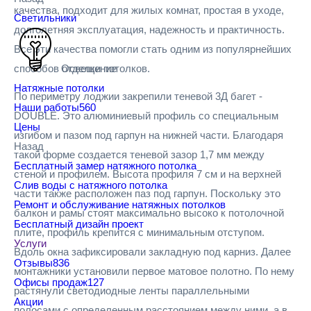
качества, подходит для жилых комнат, простая в уходе,
Светильники
долголетняя эксплуатация, надежность и практичность.
Все эти качества помогли стать одним из популярнейших
способов отделки потолков.
Освещение
Натяжные потолки
По периметру лоджии закрепили теневой 3Д багет -
Наши работы
560
DOUBLE. Это алюминиевый профиль со специальным
Цены
изгибом и пазом под гарпун на нижней части. Благодаря
Назад
такой форме создается теневой зазор 1,7 мм между
Бесплатный замер натяжного потолка
стеной и профилем. Высота профиля 7 см и на верхней
Слив воды с натяжного потолка
части также расположен паз под гарпун. Поскольку это
Ремонт и обслуживание натяжных потолков
балкон и рамы стоят максимально высоко к потолочной
Бесплатный дизайн проект
плите, профиль крепится с минимальным отступом.
Услуги
Вдоль окна зафиксировали закладную под карниз. Далее
Отзывы
836
монтажники установили первое матовое полотно. По нему
Офисы продаж
127
растянули светодиодные ленты параллельными
Акции
полосами с определенным расстоянием между ними, а в