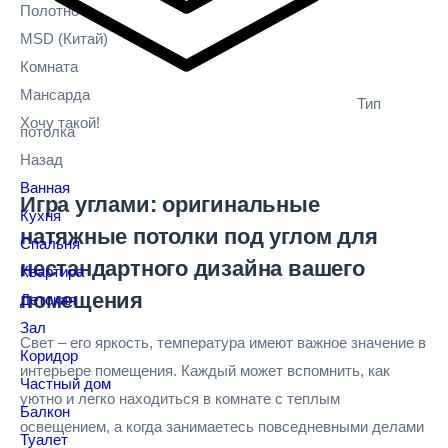
Полотно
MSD
(Китай)
Комната
Мансарда
Тип
Хочу такой!
потолка
Назад
Ванная
Игра углами: оригинальные
Кухня
натяжные потолки под углом для
Спальня
нестандартного дизайна вашего
Квартира
помещения
Детская
Зал
Свет – его яркость, температура имеют важное значение в
Коридор
интерьере помещения. Каждый может вспомнить, как
Частный дом
уютно и легко находиться в комнате с теплым
Балкон
освещением, а когда занимаетесь повседневными делами
Туалет