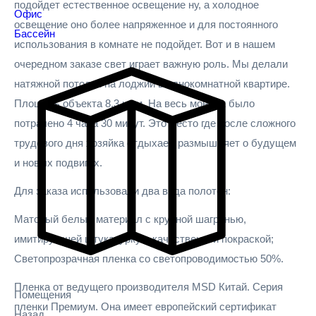
подойдет естественное освещение ну, а холодное
Офис
освещение оно более напряженное и для постоянного
Бассейн
использования в комнате не подойдет. Вот и в нашем
очередном заказе свет играет важную роль. Мы делали
натяжной потолок на лоджии в однокомнатной квартире.
Площадь объекта 8,3 кв.м. На весь монтаж было
потрачено 4 часа 30 минут. Это место где после сложного
трудового дня хозяйка отдыхает, размышляет о будущем
и новых подвигах.
Для заказа использовали два вида полотен:
Матовый белый материал с крупной шагренью,
имитирующей штукатурку с качественной покраской;
Светопрозрачная пленка со светопроводимостью 50%.
Пленка от ведущего производителя MSD Китай. Серия
Помещения
пленки Премиум. Она имеет европейский сертификат
Назад