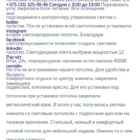
+375 (33) 325-98-46
Сегодня с 9:00 до 19:00
Перезвонить
углу закрепили блок питания. Все освещение
мне
подсоединили к контроллеру управления светом с
twitter
пультом. После установки всей светотехники установили
instagram
второе светопрозрачное полотно. Благодаря
facebook
светопропускаемости позволяет создать световое
linkedin
полотно. Светодиодная лента выбрана мощностью 12
Расчёт
Вт\м, 24v, температурное свечение естественное 4000К.
онлайн
Но это не все изюминки нашего потолка. Для удобства и
Вызвать
комфортного отдыха по центру комнаты закрепили
замерщика
подвесное, плетеное кресло. Для его установки под
потолком при установке потолка закрепили
металлический крюк. В итоге у нас получилась уютная
комната со световым потолком с подвесным креслом на
теневом креплении. Стильный, нежный и комфортный
угловой потолок для небольшой лоджии. Именно то о чем
мечтала клиентка.