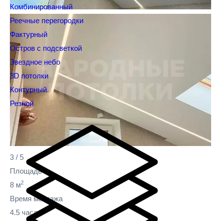
Комбинированный
Реечные перегородки
Фактурный
Остров с подсветкой
Звездное небо
3D потолки
Контурный
Резной
3
/
5
Площадь
2
8 м
Время монтажа
4.5 часа