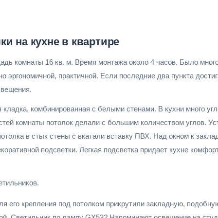
и на кухне в квартире
адь комнаты 16 кв. м. Время монтажа около 4 часов. Было мног
но эргономичной, практичной. Если последние два пункта дост
свещения.
 кладка, комбинированная с белыми стенами. В кухни много угл
тей комнаты потолок делали с большим количеством углов. Ус
потолка в стык стены с вкатали вставку ПВХ. Над окном к закл
оративной подсветки. Легкая подсветка придает кухне комфорта
етильников.
ля его крепления под потолком прикрутили закладную, подобную
вой. Светильник по лампу GX53? Напоминают освещение на сту