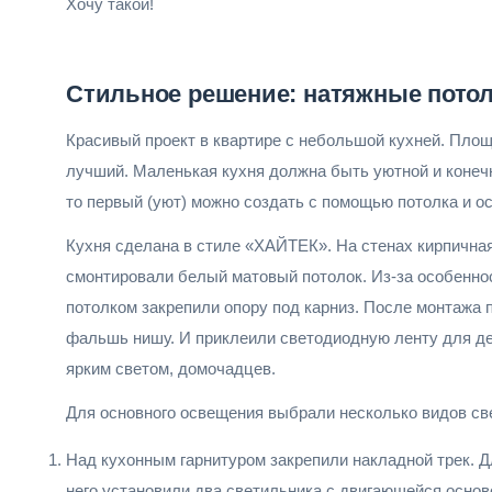
Хочу такой!
Стильное решение: натяжные потолк
Красивый проект в квартире с небольшой кухней. Площ
лучший. Маленькая кухня должна быть уютной и конеч
то первый (уют) можно создать с помощью потолка и о
Кухня сделана в стиле «ХАЙТЕК». На стенах кирпичная
смонтировали белый матовый потолок. Из-за особеннос
потолком закрепили опору под карниз. После монтажа 
фальшь нишу. И приклеили светодиодную ленту для дек
ярким светом, домочадцев.
Для основного освещения выбрали несколько видов св
Над кухонным гарнитуром закрепили накладной трек. Д
него установили два светильника с двигающейся осно