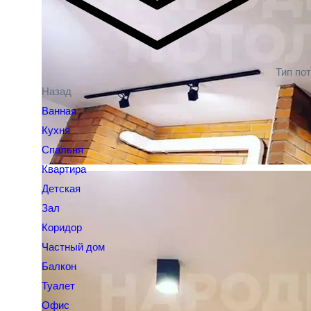
Тип по
Назад
Ванная
Кухня
Спальня
Квартира
Детская
Зал
Коридор
Частный дом
Балкон
Туалет
Офис