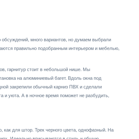
о обсуждений, много вариантов, но думаем выбрали
игаются правильно подобранным интерьером и мебелью,
ов, гарнитур стоит в небольшой нише. Мы
тановка на алюминиевый багет. Вдоль окна под
адной закрепили обычный карниз ПВХ и сделали
 и уюта. А в ночное время поможет не разбудить,
, как для штор. Трек черного цвета, однофазный. На
диях. Идеально вписываются в стиль и общую