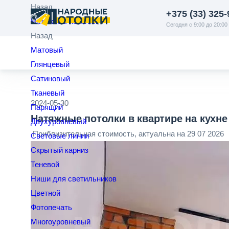
Назад
+375 (33) 325-
Натяжные потолки
Сегодня с 9:00 до 20:00
Назад
Матовый
Глянцевый
Сатиновый
Тканевый
2024-05-30
Парящий
Натяжные потолки в квартире на кухне 
Двухуровневый
Приблизительная стоимость, актуальна на 29 07 2026
Световые линии
Скрытый карниз
Теневой
Ниши для светильников
Цветной
Фотопечать
Многоуровневый