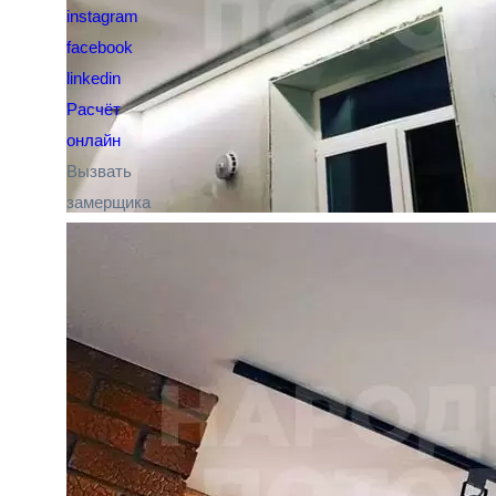
instagram
facebook
linkedin
Расчёт
онлайн
Вызвать
замерщика