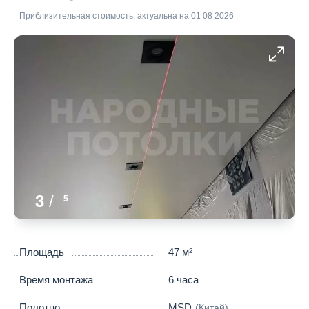
Приблизительная стоимость, актуальна на 01 08 2026
3
/
5
Площадь
47 м
2
Время монтажа
6 часа
Полотно
MSD
(Китай)