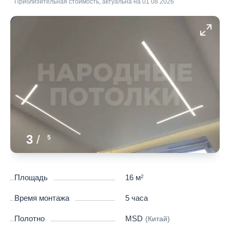
Приблизительная стоимость, актуальна на 01 08 2026
3
/
5
Площадь
16 м
2
Время монтажа
5 часа
Полотно
MSD
(Китай)