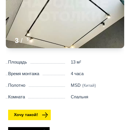
3
/
5
Площадь
13 м
2
Время монтажа
4 часа
Полотно
MSD
(Китай)
Комната
Спальня
Хочу такой!