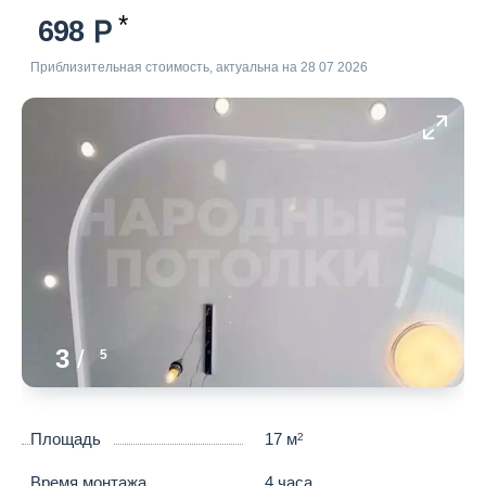
698
Приблизительная стоимость, актуальна на 28 07 2026
3
/
5
Площадь
17 м
2
Время монтажа
4 часа