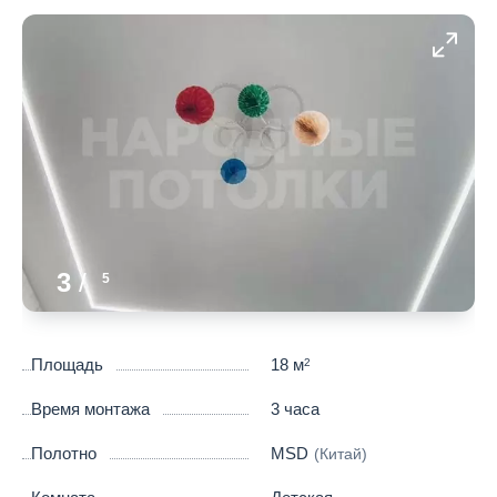
3
/
5
Площадь
18 м
2
Время монтажа
3 часа
Полотно
MSD
(Китай)