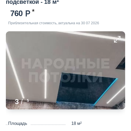
2
подсветкой - 18 м
760
Приблизительная стоимость, актуальна на 30 07 2026
3
/
5
Площадь
18 м
2