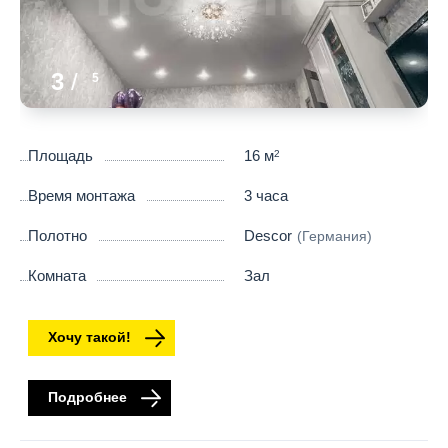
3
/
5
Площадь
16 м
2
Время монтажа
3 часа
Полотно
Descor
(Германия)
Комната
Зал
Хочу такой!
Подробнее