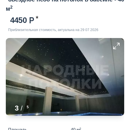
2
м
4450
Приблизительная стоимость, актуальна на 29 07 2026
3
/
5
Площадь
40 м
2